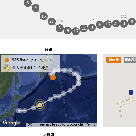
3
9
15
2/12
2/11
21
9
2/10
21
3
15
9
3
3
21
9
15
経路
985.8
hPa（
51.2
N,
163.8
E）
最大発達率1.40の地点
Image may be subject to copyright
Terms
天気図