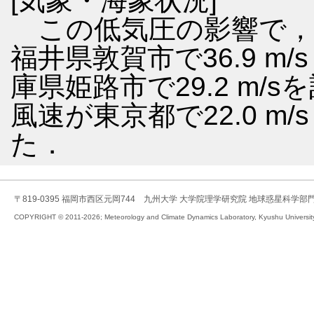
[気象・海象状況]
この低気圧の影響で，
福井県敦賀市で36.9 m/
庫県姫路市で29.2 m/
風速が東京都で22.0 m/
た．
〒819-0395 福岡市西区元岡744 九州大学 大学院理学研究院 地球惑星科学部
COPYRIGHT © 2011-2026; Meteorology and Climate Dynamics Laboratory, Kyushu University,