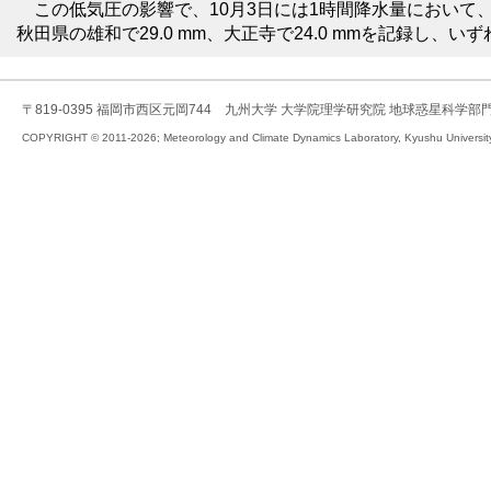
この低気圧の影響で、10月3日には1時間降水量において、青
秋田県の雄和で29.0 mm、大正寺で24.0 mmを記録し、
〒819-0395 福岡市西区元岡744 九州大学 大学院理学研究院 地球惑星科学部
COPYRIGHT © 2011-2026; Meteorology and Climate Dynamics Laboratory, Kyushu University,