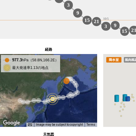
3
9
10/5
15
21
9
3
2
15
経路
977.3
hPa（
58.8
N,
166.2
E）
最大発達率1.13の地点
Image may be subject to copyright
Terms
天気図