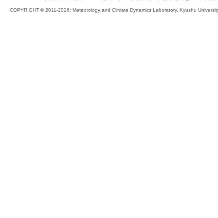
COPYRIGHT © 2011-2026; Meteorology and Climate Dynamics Laboratory, Kyushu University,