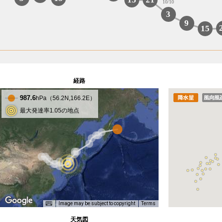
10/10
3
9
15
経路
987.6
hPa（
56.2
N,
166.2
E）
最大発達率1.05の地点
Image may be subject to copyright
Terms
天気図