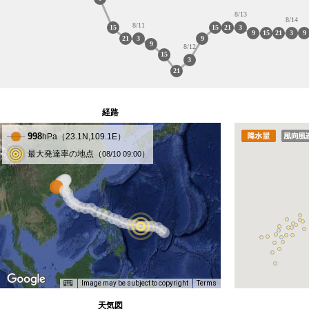
8/13
8/14
8/11
15
15
21
3
9
15
21
3
9
21
3
9
9
8/12
15
3
21
経路
998
hPa（
23.1
N,
109.1
E）
最大発達率の地点（
）
08/10 09:00
Image may be subject to copyright
Terms
天気図