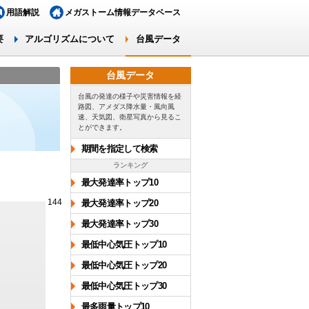
用語解説
メガストーム情報データベース
要
アルゴリズムについて
台風データ
台風データ
台風の発達の様子や災害情報を経
路図、アメダス降水量・風向風
速、天気図、衛星写真から見るこ
とができます。
期間を指定して検索
ランキング
最大発達率トップ10
144
最大発達率トップ20
最大発達率トップ30
最低中心気圧トップ10
最低中心気圧トップ20
最低中心気圧トップ30
最多雨量トップ10