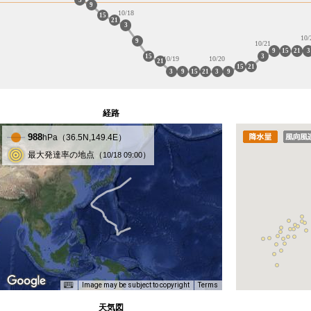
9
10/18
15
21
3
10/
9
10/21
9
15
21
3
15
3
10/19
10/20
21
15
21
3
9
15
21
3
9
経路
988
hPa（
36.5
N,
149.4
E）
最大発達率の地点（
）
10/18 09:00
Image may be subject to copyright
Terms
天気図