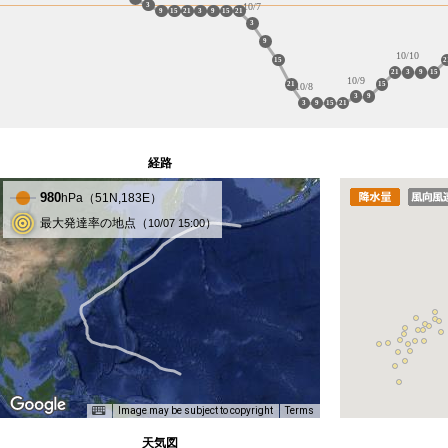
3
10/7
9
15
21
3
9
15
21
3
9
10/10
15
2
21
3
9
15
10/9
21
15
10/8
3
9
3
9
15
21
経路
980
hPa（
51
N,
183
E）
最大発達率の地点（
）
10/07 15:00
Image may be subject to copyright
Terms
天気図